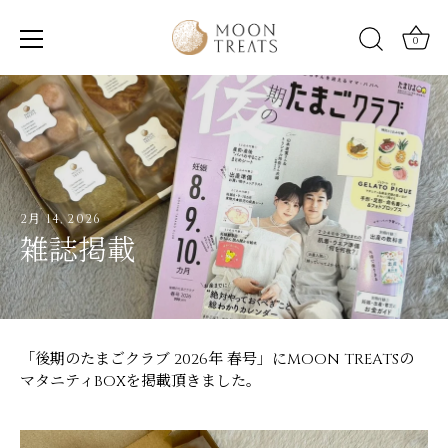
0
Skip
to
content
2月 14, 2026
雑誌掲載
「後期のたまごクラブ 2026年 春号」にMOON TREATSの
マタニティBOXを掲載頂きました。