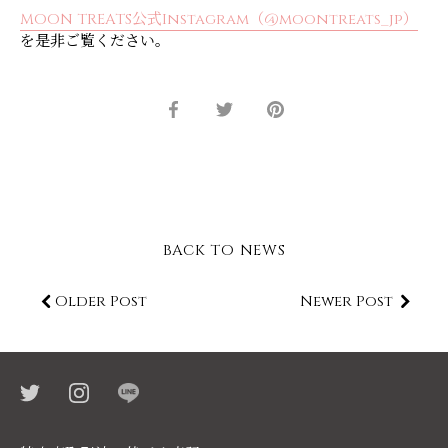
MOON TREATS公式Instagram（@moontreats_jp）
を是非ご覧ください。
Share
Share
Pin
on
on
it
Facebook
Twitter
BACK TO NEWS
Older Post
Newer Post