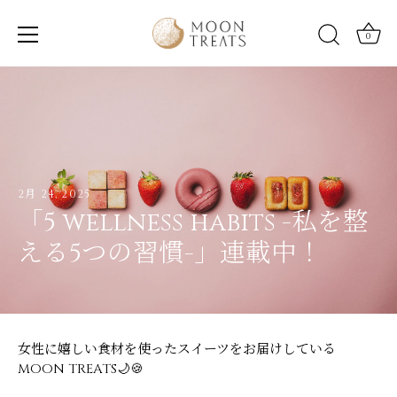
0
Skip
to
content
2月 24, 2025
「5 wellness habits -私を整
える5つの習慣-」連載中！
女性に嬉しい食材を使ったスイーツをお届けしている
MOON TREATS🌙🍪