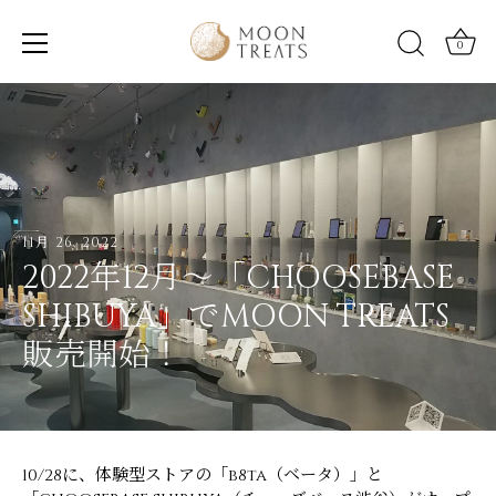
0
Skip
to
content
11月 26, 2022
2022年12月～「CHOOSEBASE
SHIBUYA」でMOON TREATS
販売開始！
10/28に、体験型ストアの「b8ta（ベータ）」と