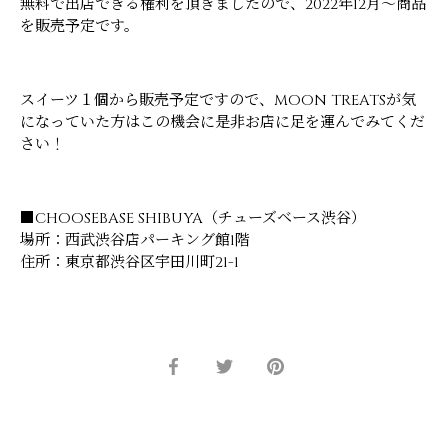
無料で出店できる権利を頂きましたので、2022年12月～商品
を販売予定です。
スイーツ１個から販売予定ですので、MOON TREATSが気
になっていた方はこの機会に是非お店に足を運んでみてくだ
さい！
■CHOOSEBASE SHIBUYA（チューズベース渋谷）
場所：西武渋谷店パーキング館1階
住所：東京都渋谷区宇田川町21-1
Share
Share
Pin
on
on
it
Facebook
Twitter