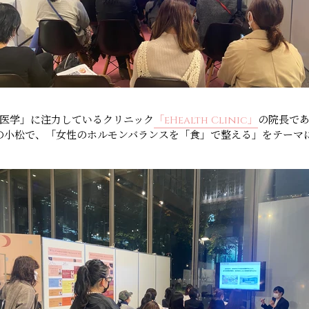
医学」に注力しているクリニック
「eHealth Clinic」
の院長で
S代表の小松で、「女性のホルモンバランスを「食」で整える」をテー