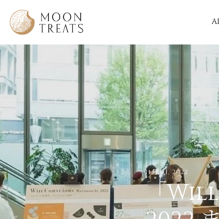
A
Skip
to
content
11月 01, 2022
「Will