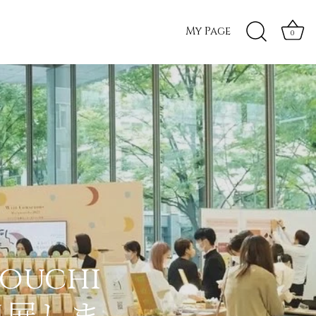
My Page
0
nouchi