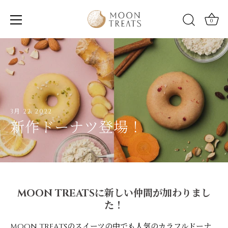
0
Skip
to
content
3月 22, 2022
新作ドーナツ登場！
MOON TREATSに新しい仲間が加わりまし
た！
MOON TREATSのスイーツの中でも人気のカラフルドーナ