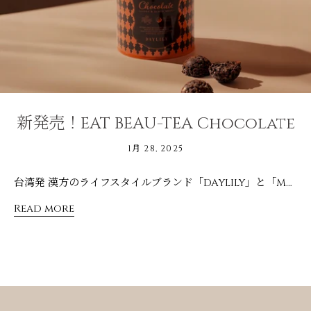
新発売！EAT BEAU-TEA Chocolate
1月 28, 2025
台湾発 漢方のライフスタイルブランド「DAYLILY」と「MOON TREATS」によるコラボ商品「EAT BEAU-TEA Chocolate なつめと黒豆のザクザクチョコ」が期間限定で登場！ 「日々変化する女性の身体やライフステージに寄り添いたい」という想いでブランドを展開する両ブランドで開発した、身体を思ったヘルシーチョコレートです。 使用している食材は、DAYLILY の人気商品「EAT BEAU-TEA」で使用している「なつめ」と煎り黒豆」をキャラメリゼ＆ローストしたもの、そして「カカオマス」「甜菜糖」「ココナッツオイル」の５つのみ。 余計なものは使用せず、シンプルな素材で作ったチョコレートは、ザクッと香ばしい食感と濃厚なカカオの香りが楽しめます。 2/14までの期間限定販売なので、お見逃しなく！ DAYLILYについて 台湾で漢方薬局を営む父を持つ台北出身の Eri と、北海道出身の Moe がはじめた台湾発の漢方のライフスタイルブランド。 「漢方を生活のおまもりに」をコンセプトに、心と身体を養生するお茶やお菓子、気分を上げるライフスタイル雑貨やコスメなど、女性たちの毎日が楽しくなるアイテムを展開。 公式HP DAYLILY 共同創業者 & CEO 小林百絵さんからのメッセージ 今回、DAYLILYで一番人気の食べるお茶『EAT BEAU-TEA』の素材を使って、MOON TREATSさんに特別にチョコレート菓子を作っていただきました。一口食べて、その美味しさに感動！ チョコレートはシンプルな材料にも関わらず、煎り黒豆の香ばしさと、なつめの自然な甘み、そしてチョコレート自体の美味しさが相まって、とても高級感のある上品な味わいに仕上がりました。白砂糖・乳製品・小麦一切不使用で、ここまで奥深い味わいを表現できることに驚きです。 ぜひこの期間限定の美味しさをたくさんの方にお楽しみいただき、心と身体を想う、ヘルシーでハッピーなバレンタインをお過ごしいただけたら幸いです。
Read more