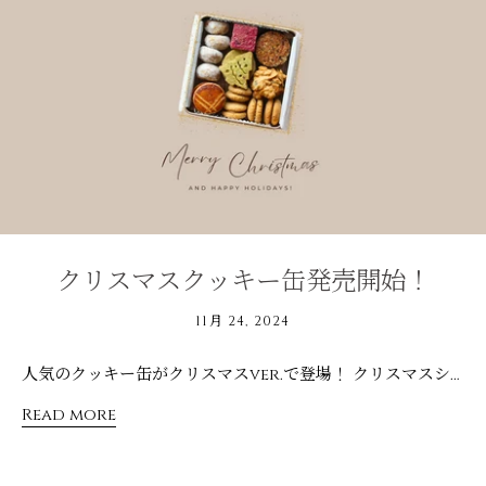
クリスマスクッキー缶発売開始！
11月 24, 2024
人気のクッキー缶がクリスマスver.で登場！ クリスマスシーズン限定の「シュトーレンスノーボール」をはじめ、 新作クッキー「ゴロゴロナッツのオレンジピールクッキー」「甘酒ガレット」など、７種のクッキーを詰め合わせました。 もちろん全てのクッキーがグルテンフリー＆プラントベース。 白砂糖、着色料など不使用なので、安心して食べていただけます。 クリスマスツリー型のピスタチオクッキーが入ったクッキー缶。大切な方へのプレゼントにも是非どうぞ。 ＜商品情報＞ 商品名：クリスマスクッキー缶 販売期間：2024年11月24日～2024年12月15日 ご購入は コチラ から
Read more