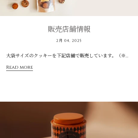
販売店舗情報
2月 04, 2025
大袋サイズのクッキーを下記店舗で販売しています。（※時期によって販売商品が異なる場合があります。） ナチュラルローソン店舗（※一部店舗で取り扱いが無い場合があります。） 【New】ゴロゴロナッツのオレンジピールクッキー ピーナッツバターMOONクッキー ザクザク！ピスタチオクッキー GLOSA ORGANIC KURAKUEN ピーナッツバターMOONクッキー いちごのスノーボール ザクザク！ピスタチオクッキー いちじくとクルミのミルフィーユクッキー ゴロゴロナッツのオレンジピールクッキー
Read more