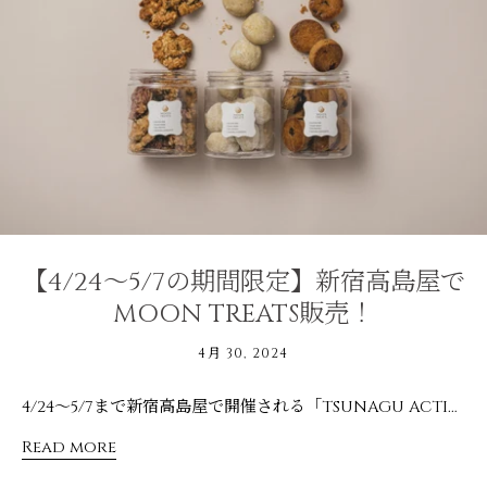
【4/24～5/7の期間限定】新宿高島屋で
MOON TREATS販売！
4月 30, 2024
4/24～5/7まで新宿高島屋で開催される「TSUNAGU ACTION」 使い捨てしない、環境に優しい、人に優しいetc毎日の暮らしの中で、一人ひとりが未来につながるアクションを行えるアイテムを紹介するイベントで、MOON TREATSの商品を取り扱っていただいています。 身体にも地球にも優しいプラントベーススイーツ（ドーナツ4種＆ボトル入りクッキー3種）を販売しているので、お近くの方は是非足を運んでみてください。--------------------------------------販売場所：新宿高島屋 地下1階 パティシェリア会期：4月24日（水）〜※なくなり次第終了--------------------------------------
Read more