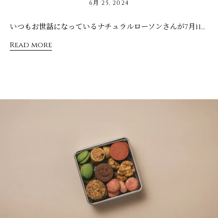
6月 25, 2024
いつもお世話になっているナチュラルローソンさんが7月11日に23周年を迎えます。 23周年をお祝いして、記念商品「なつめとくるみのミルフィーユクッキー」を作らせていただきました。 美容と健康にうれしい「なつめ」や「いちじく」などの食材をふんだんに使った、女性にやさしいミルフィーユ状のサクサククッキー。 表面はダークチェリーを使って、ナチュラルローソンさんのブランドカラー「バーガンディー・レッド」色に仕上げました。 パッケージも「バーガンディー・レッド」の限定カラーになっています。 期間限定販売なので、ナチュラルローソン店舗で見かけたら是非お試しください。 ※一部店舗で取り扱いが無い場合があります。
Read more