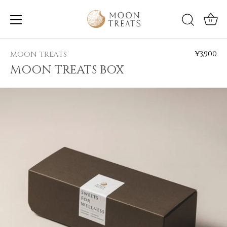
0
Skip
to
¥3,900
MOON TREATS
content
MOON TREATS BOX